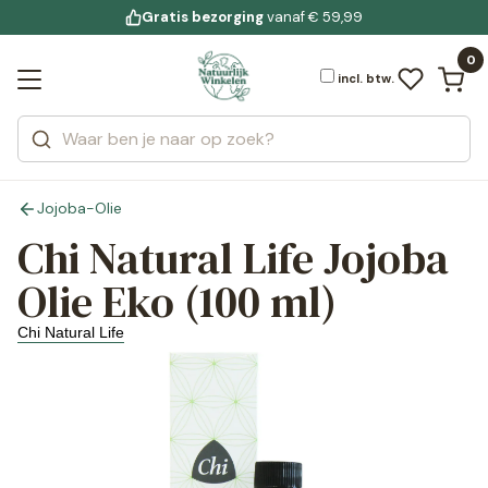
Gratis bezorging
voor 19:00 uur besteld
Jouw
bewuste leefstijl
vanaf € 59,99
Bekijk alle resultaten
Zoeken
0
Categorieën
Merken
incl. btw.
Jojoba-Olie
Chi Natural Life Jojoba
Olie Eko (100 ml)
Chi Natural Life