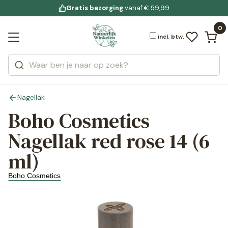
Gratis bezorging
voor 19:00 uur besteld
Jouw
bewuste leefstijl
vanaf € 59,99
Bekijk alle resultaten
Zoeken
0
Categorieën
Merken
incl. btw.
Nagellak
Boho Cosmetics
Nagellak red rose 14 (6
ml)
Boho Cosmetics