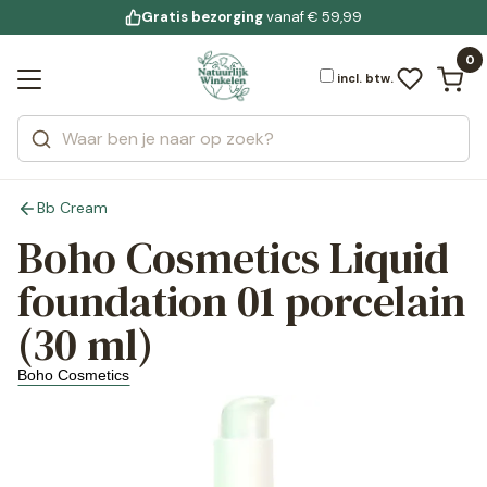
Gratis bezorging
voor 19:00 uur besteld
Jouw
bewuste leefstijl
vanaf € 59,99
Bekijk alle resultaten
Zoeken
0
Categorieën
Merken
incl. btw.
Bb Cream
Boho Cosmetics Liquid
foundation 01 porcelain
(30 ml)
Boho Cosmetics