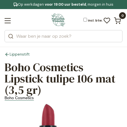
Op werkdagen
Gratis bezorging
voor 19:00 uur besteld
Jouw
bewuste leefstijl
, morgen in huis
Bekijk alle resultaten
Zoeken
0
Categorieën
Merken
incl. btw.
Lippenstift
Boho Cosmetics
Lipstick tulipe 106 mat
(3,5 gr)
Boho Cosmetics