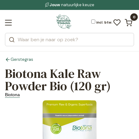
Gratis bezorging
voor 19:00 uur besteld
Jouw
natuurlijke keuze
bewuste leefstijl
Bekijk alle resultaten
Zoeken
0
Categorieën
Merken
incl. btw.
Gerstegras
Biotona Kale Raw
Powder Bio (120 gr)
Biotona