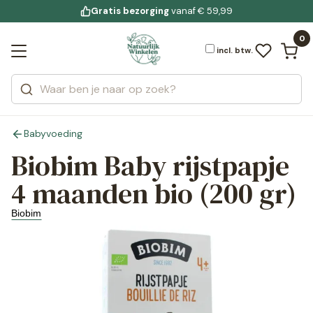
Gratis bezorging
voor 19:00 uur besteld
Jouw
bewuste leefstijl
vanaf € 59,99
Bekijk alle resultaten
Zoeken
0
Categorieën
Merken
incl. btw.
Babyvoeding
Biobim Baby rijstpapje
4 maanden bio (200 gr)
Biobim