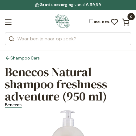
Gratis bezorging
voor 19:00 uur besteld
Jouw
bewuste leefstijl
vanaf € 59,99
Bekijk alle resultaten
Zoeken
0
Categorieën
Merken
incl. btw.
Shampoo Bars
Benecos Natural
shampoo freshness
adventure (950 ml)
Benecos