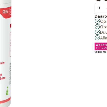
Daaro
Op 
Gra
Duu
All