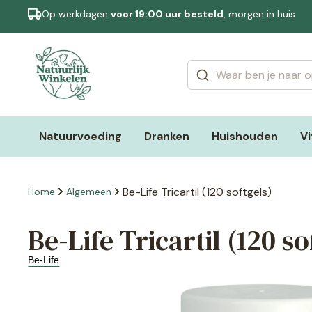
Op werkdagen
voor 19:00 uur besteld
, morgen in huis
Categorieën
Merken
Natuurvoeding
Dranken
Huishouden
V
Be-Life Tricartil (120 softgels)
Home
Algemeen
Be-Life Tricartil (120 so
Be-Life