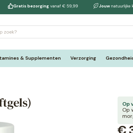
Gratis bezorging
vanaf € 59,99
Jouw
natuurlijke
itamines & Supplementen
Verzorging
Gezondheid
ftgels)
Op 
Op w
morg
€
3