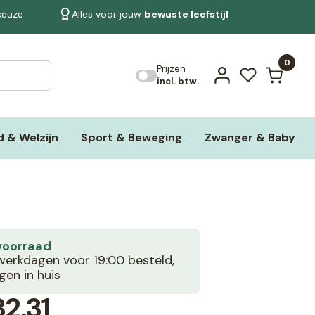
 keuze
Alles voor jouw
bewuste leefstijl
Bekijk alle resultaten
0
Prijzen
incl. btw.
 & Welzijn
Sport & Beweging
Zwanger & Baby
voorraad
erkdagen voor 19:00 besteld,
en in huis
2,31