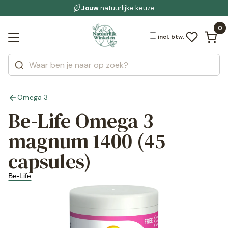
Gratis bezorging
voor 19:00 uur besteld
Jouw
natuurlijke keuze
bewuste leefstijl
Bekijk alle resultaten
Zoeken
0
Categorieën
Merken
incl. btw.
Omega 3
Be-Life Omega 3
magnum 1400 (45
capsules)
Be-Life