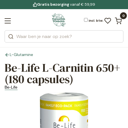
Gratis bezorging
voor 19:00 uur besteld
Jouw
bewuste leefstijl
vanaf € 59,99
Bekijk alle resultaten
Zoeken
0
Categorieën
Merken
incl. btw.
L-Glutamine
Be-Life L-Carnitin 650+
(180 capsules)
Be-Life