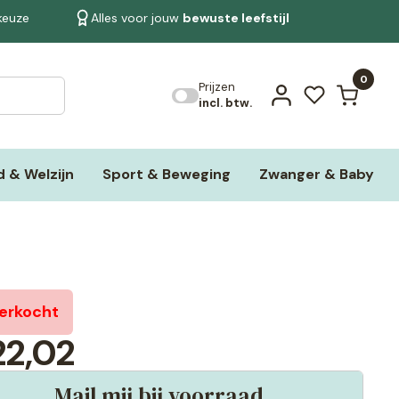
 keuze
Alles voor jouw
bewuste leefstijl
Bekijk alle resultaten
0
Prijzen
incl. btw.
 & Welzijn
Sport & Beweging
Zwanger & Baby
verkocht
2,02
Mail mij bij voorraad