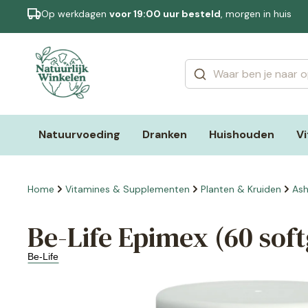
Op werkdagen
voor 19:00 uur besteld
, morgen in huis
Categorieën
Merken
Natuurvoeding
Dranken
Huishouden
V
Home
Vitamines & Supplementen
Planten & Kruiden
As
Be-Life Epimex (60 soft
Be-Life