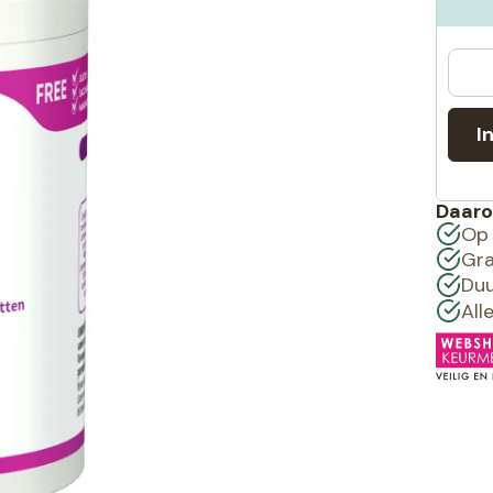
I
Daaro
Op 
Gra
Duu
All