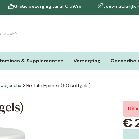
Gratis bezorging
vanaf € 59,99
Jouw
natuurlijke
itamines & Supplementen
Verzorging
Gezondheid
Be-Life Epimex (60 softgels)
hwagandha
gels)
Uit
€
2